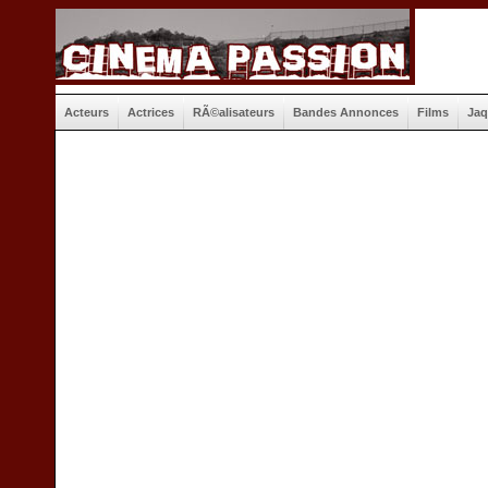
Acteurs
Actrices
RÃ©alisateurs
Bandes Annonces
Films
Jaq