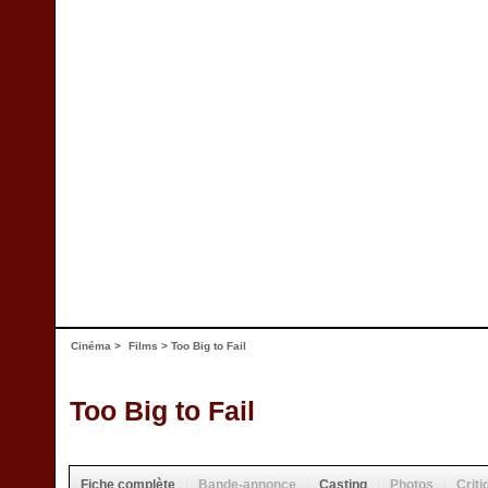
Cinéma
>
Films
> Too Big to Fail
Too Big to Fail
Fiche complète
Bande-annonce
Casting
Photos
Criti