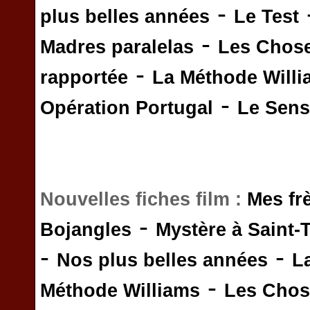
-
plus belles années
Le Test
-
Madres paralelas
Les Chos
-
rapportée
La Méthode Will
-
Opération Portugal
Le Sens 
Nouvelles fiches film :
Mes fr
-
Bojangles
Mystère à Saint-
-
-
Nos plus belles années
L
-
Méthode Williams
Les Chos