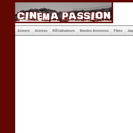
Acteurs
Actrices
RÃ©alisateurs
Bandes Annonces
Films
Jaq