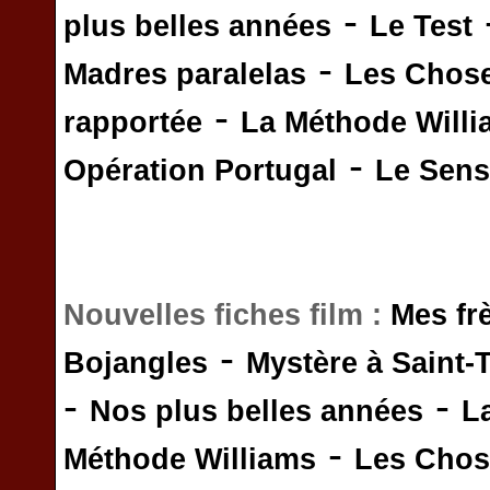
-
plus belles années
Le Test
-
Madres paralelas
Les Chos
-
rapportée
La Méthode Will
-
Opération Portugal
Le Sens 
Nouvelles fiches film :
Mes fr
-
Bojangles
Mystère à Saint-
-
-
Nos plus belles années
L
-
Méthode Williams
Les Chos