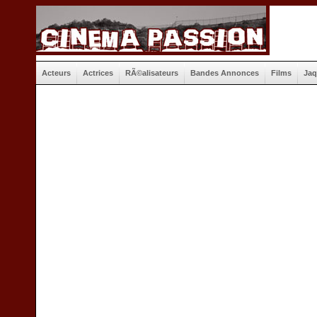
Acteurs
Actrices
RÃ©alisateurs
Bandes Annonces
Films
Jaq