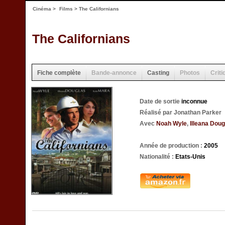
Cinéma
>
Films
> The Californians
The Californians
Fiche complète
Bande-annonce
Casting
Photos
Criti
Date de sortie
inconnue
Réalisé par Jonathan Parker
Avec
Noah Wyle
,
Illeana Doug
Année de production :
2005
Nationalité :
Etats-Unis