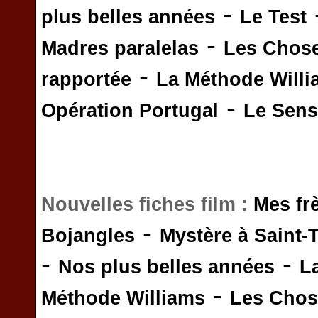
-
plus belles années
Le Test
-
Madres paralelas
Les Chos
-
rapportée
La Méthode Will
-
Opération Portugal
Le Sens 
Nouvelles fiches film :
Mes fr
-
Bojangles
Mystère à Saint-
-
-
Nos plus belles années
L
-
Méthode Williams
Les Chos