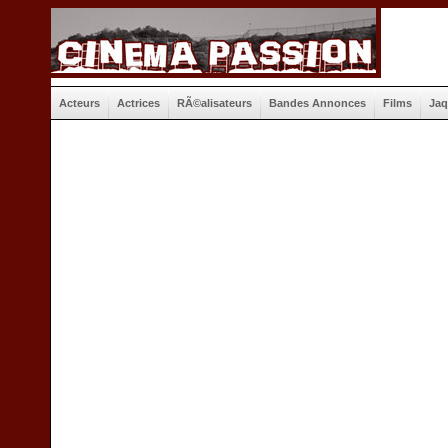
Acteurs
Actrices
RÃ©alisateurs
Bandes Annonces
Films
Jaq