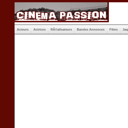
Acteurs
Actrices
RÃ©alisateurs
Bandes Annonces
Films
Jaq