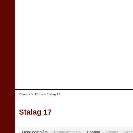
Cinéma
>
Films
> Stalag 17
Stalag 17
Fiche complète
Bande-annonce
Casting
Photos
Criti