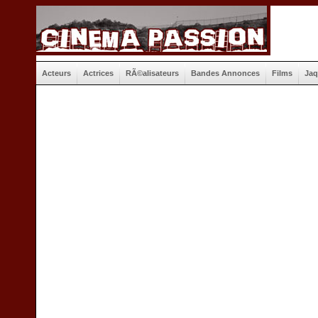
Acteurs
Actrices
RÃ©alisateurs
Bandes Annonces
Films
Jaq