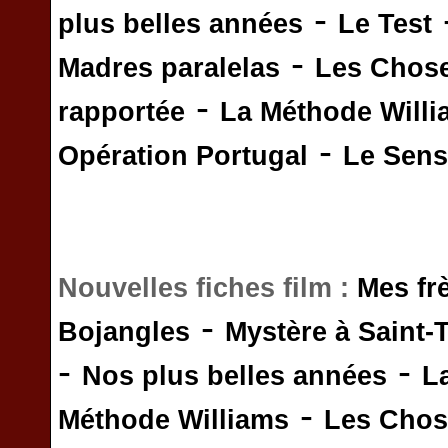
-
plus belles années
Le Test
-
Madres paralelas
Les Chos
-
rapportée
La Méthode Will
-
Opération Portugal
Le Sens 
Nouvelles fiches film :
Mes fr
-
Bojangles
Mystère à Saint-
-
-
Nos plus belles années
L
-
Méthode Williams
Les Chos