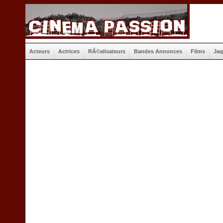
Acteurs
Actrices
RÃ©alisateurs
Bandes Annonces
Films
Jaq