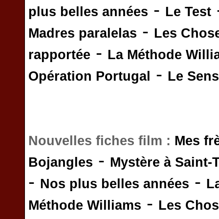
-
plus belles années
Le Test
-
Madres paralelas
Les Chos
-
rapportée
La Méthode Will
-
Opération Portugal
Le Sens 
Nouvelles fiches film :
Mes fr
-
Bojangles
Mystère à Saint-
-
-
Nos plus belles années
L
-
Méthode Williams
Les Chos