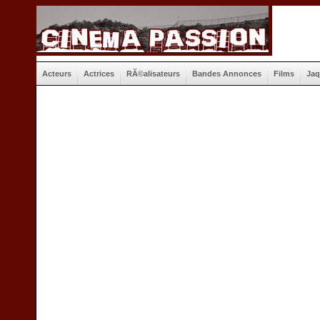
Acteurs
Actrices
RÃ©alisateurs
Bandes Annonces
Films
Jaq