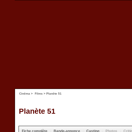
Cinéma
>
Films
> Planète 51
Planète 51
Fiche complète
Bande-annonce
Casting
Photos
Criti