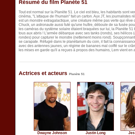
Résumé du film Planète 51
Tout est normal sur la Planète 51. Le ciel est bleu, les habitants sont v
cinéma, "L'attaque de l'humain" fait un carton. Aux JT, les journalistes r
est un monstre extragalactique, une créature même pas verte qui rêve de
Chuck, un astronaute aussi futé qu'une huître, déboule de sa fusée po
les caméras du système solaire étaient braquées sur lui, la Planète 51 
tous aux abris ! L'armée débarque avec ses tanks (ronds), ses hélicos 
rondes) pour capturer le monstre (nettement moins rond). Soupçonnant 
se carapate. Réfugié dans le planétarium du coin, il fait la connaissanc
avec des antennes jaunes, un régime de bananes mal coiffé sur le crân
les mises en garde qu'il a reçues à propos des humains, Lem vient en a
Actrices et acteurs
Planète 51
Dwayne Johnson
Justin Long
Jes