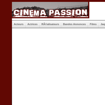
Acteurs
Actrices
RÃ©alisateurs
Bandes Annonces
Films
Jaq