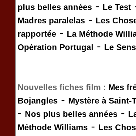
-
plus belles années
Le Test
-
Madres paralelas
Les Chos
-
rapportée
La Méthode Will
-
Opération Portugal
Le Sens 
Nouvelles fiches film :
Mes fr
-
Bojangles
Mystère à Saint-
-
-
Nos plus belles années
L
-
Méthode Williams
Les Chos