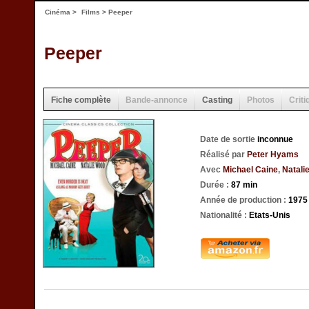
Cinéma
>
Films
> Peeper
Peeper
Fiche complète
Bande-annonce
Casting
Photos
Criti
Date de sortie
inconnue
Réalisé par
Peter Hyams
Avec
Michael Caine
,
Natali
Durée :
87 min
Année de production :
1975
Nationalité :
Etats-Unis