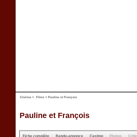
Cinéma
>
Films
> Pauline et François
Pauline et François
Fiche complète
Bande-annonce
Casting
Photos
Criti