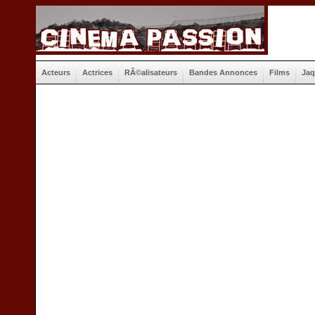
Acteurs
Actrices
RÃ©alisateurs
Bandes Annonces
Films
Jaq