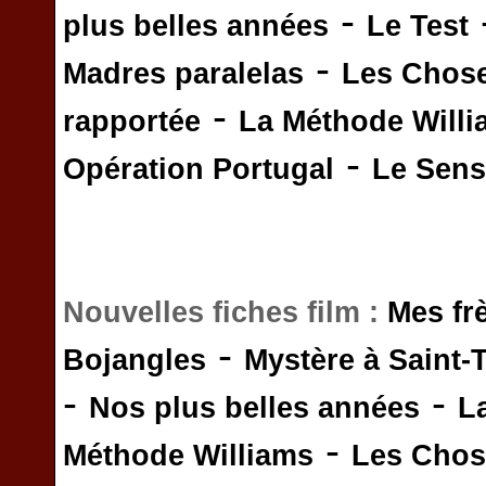
-
plus belles années
Le Test
-
Madres paralelas
Les Chos
-
rapportée
La Méthode Will
-
Opération Portugal
Le Sens 
Nouvelles fiches film :
Mes fr
-
Bojangles
Mystère à Saint-
-
-
Nos plus belles années
L
-
Méthode Williams
Les Chos