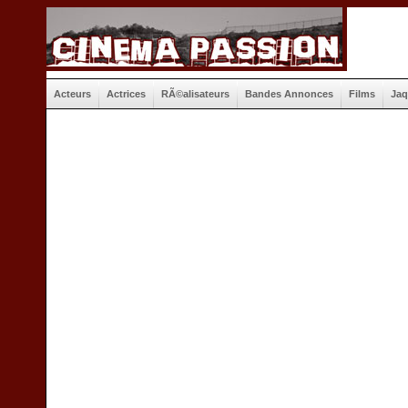
Acteurs
Actrices
RÃ©alisateurs
Bandes Annonces
Films
Jaq