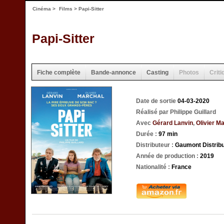
Cinéma
>
Films
> Papi-Sitter
Papi-Sitter
Fiche complète
Bande-annonce
Casting
Photos
Criti
Date de sortie
04-03-2020
Réalisé par Philippe Guillard
Avec
Gérard Lanvin
,
Olivier M
Durée :
97 min
Distributeur :
Gaumont Distribu
Année de production :
2019
Nationalité :
France