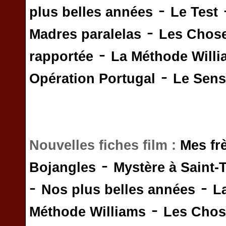
-
plus belles années
Le Test
-
Madres paralelas
Les Chos
-
rapportée
La Méthode Will
-
Opération Portugal
Le Sens 
Nouvelles fiches film :
Mes fr
-
Bojangles
Mystère à Saint-
-
-
Nos plus belles années
L
-
Méthode Williams
Les Chos