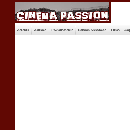
Acteurs
Actrices
RÃ©alisateurs
Bandes Annonces
Films
Jaq