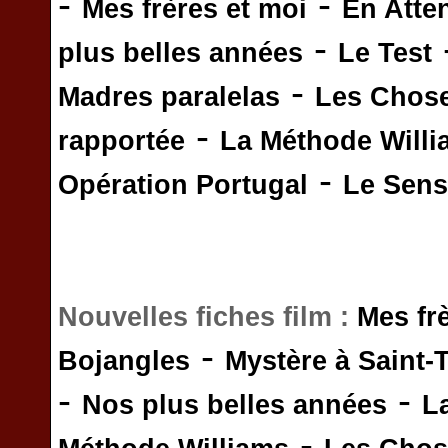
-
-
Mes frères et moi
En Atte
-
plus belles années
Le Test
-
Madres paralelas
Les Chos
-
rapportée
La Méthode Will
-
Opération Portugal
Le Sens 
Nouvelles fiches film :
Mes fr
-
Bojangles
Mystère à Saint-
-
-
Nos plus belles années
L
-