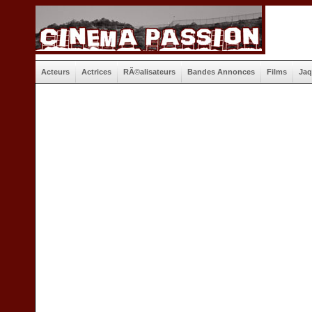
Acteurs
Actrices
RÃ©alisateurs
Bandes Annonces
Films
Jaq