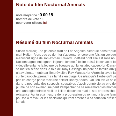
Note du film Nocturnal Animals
0.00 / 5
note moyenne :
nombre de vote : 0
pour voter cliquez
ici
Résumé du film Nocturnal Animals
Susan Morrow, une galeriste d'art de Los Angeles, s'ennuie dans l'opul
mari Hutton. Alors que ce dernier s'absente, encore une fois, en voyage d
manuscrit signé de son ex-mari Edward Sheffield dont elle est sans n
l'accompagne, enjoignant la jeune femme à le lire puis à le contacter 
vide, elle entame la lecture de l'oeuvre qui lui est dédicacée.<br>Dans
se met en scène dans le rôle de Tony Hastings, un père de famille aux 
ultraviolents, mené par l'imprévisible Ray Marcus.<br>Après lui avoir fa
sur le bas-côté, prenant sa famille en otage. Ce n'est qu'à l'aube qu'il p
pris en charge par le taciturne officier Bobby Andes . Un lien fort va se 
dans la poursuite des suspects, coupables d'avoir donné vie au pire 
plume de son ex-mari, ne peut s'empêcher de se remémorer les moments 
une analogie entre le récit de fiction de son ex-mari et ses propres cho
existence. Au fur et à mesure de la progression du roman, la jeune fe
pousse à réévaluer les décisions qui l'ont amenée à sa situation présent
jamais.