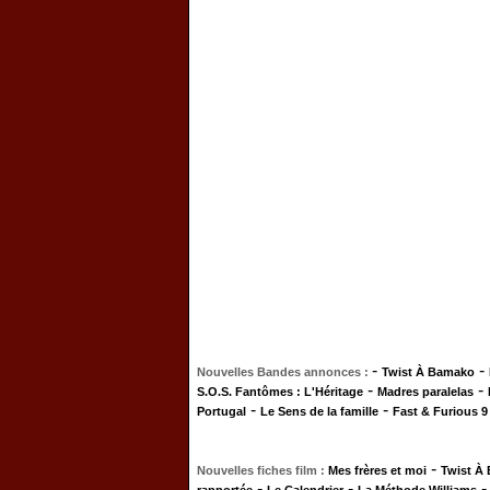
-
-
Nouvelles Bandes annonces :
Twist À Bamako
-
-
S.O.S. Fantômes : L'Héritage
Madres paralelas
-
-
Portugal
Le Sens de la famille
Fast & Furious 9
-
Nouvelles fiches film :
Mes frères et moi
Twist À
-
-