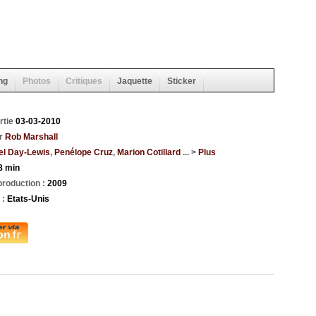
ng
Photos
Critiques
Jaquette
Sticker
rtie
03-03-2010
ar
Rob Marshall
el Day-Lewis
,
Penélope Cruz
,
Marion Cotillard
... >
Plus
8 min
roduction :
2009
 :
Etats-Unis