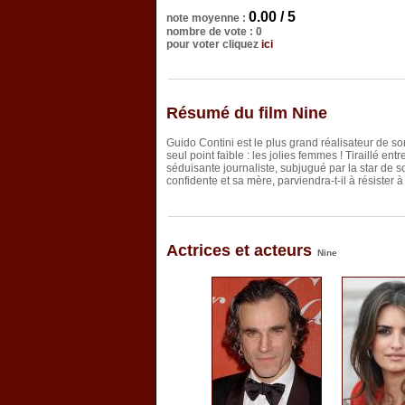
0.00 / 5
note moyenne :
nombre de vote : 0
pour voter cliquez
ici
Résumé du film Nine
Guido Contini est le plus grand réalisateur de son
seul point faible : les jolies femmes ! Tiraillé e
séduisante journaliste, subjugué par la star de s
confidente et sa mère, parviendra-t-il à résister à
Actrices et acteurs
Nine