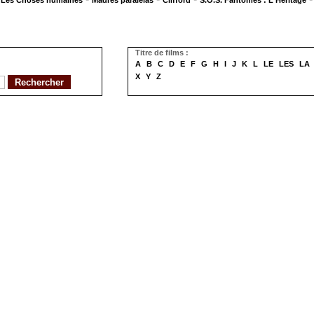
Les Choses humaines
Madres paralelas
Clifford
S.O.S. Fantômes : L'Héritage
Titre de films :
A
B
C
D
E
F
G
H
I
J
K
L
LE
LES
LA
X
Y
Z