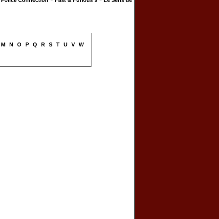
Police Connection
Fast & Furious 9
Le Sens de
M
N
O
P
Q
R
S
T
U
V
W