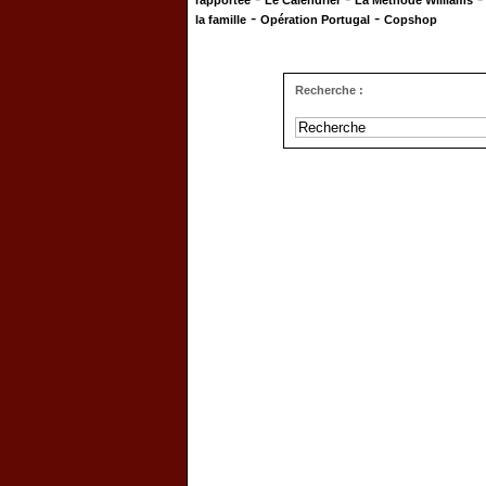
rapportée
Le Calendrier
La Méthode Williams
-
-
la famille
Opération Portugal
Copshop
Recherche :