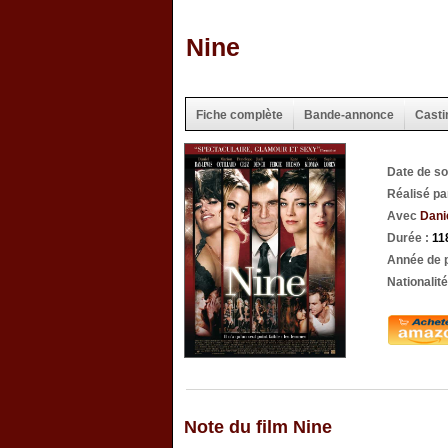
Nine
Fiche complète
Bande-annonce
Casti
Date de so
Réalisé p
Avec
Dani
Durée :
11
Année de p
Nationalité
Note du film Nine