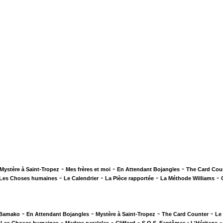
-
-
-
Mystère à Saint-Tropez
Mes frères et moi
En Attendant Bojangles
The Card Cou
-
-
-
-
Les Choses humaines
Le Calendrier
La Pièce rapportée
La Méthode Williams
-
-
-
-
 Bamako
En Attendant Bojangles
Mystère à Saint-Tropez
The Card Counter
Le
-
-
-
-