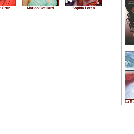
e Cruz
Marion Cotillard
Sophia Loren
La Re