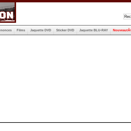
nnonces
Films
Jaquette DVD
Sticker DVD
Jaquette BLU-RAY
NouveautÃ