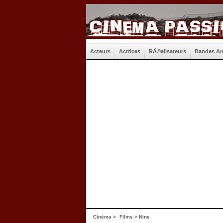
Acteurs
Actrices
RÃ©alisateurs
Bandes A
Cinéma
>
Films
> Nine