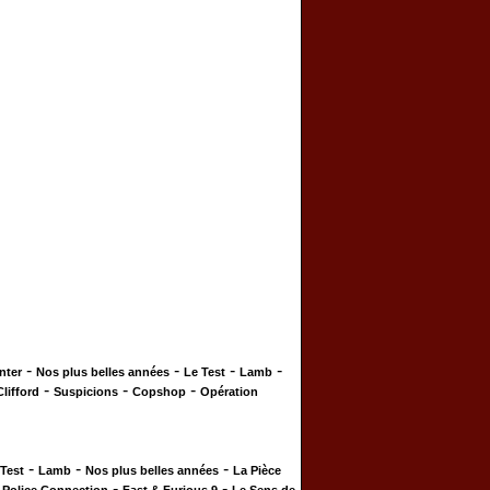
-
-
-
-
nter
Nos plus belles années
Le Test
Lamb
-
-
-
Clifford
Suspicions
Copshop
Opération
-
-
-
 Test
Lamb
Nos plus belles années
La Pièce
-
-
-