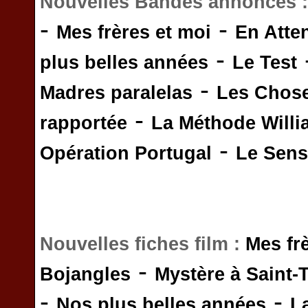
Nouvelles Bandes annonces 
-
-
Mes frères et moi
En Atte
-
plus belles années
Le Test
-
Madres paralelas
Les Chos
-
rapportée
La Méthode Will
-
Opération Portugal
Le Sens 
Nouvelles fiches film :
Mes fr
-
Bojangles
Mystère à Saint-
-
-
Nos plus belles années
L