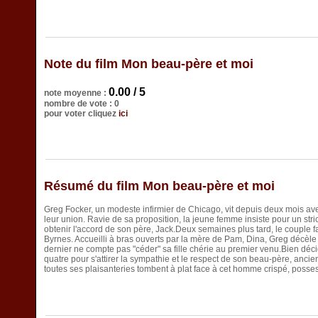
Note du film Mon beau-père et moi
0.00 / 5
note moyenne :
nombre de vote : 0
pour voter cliquez
ici
Résumé du film Mon beau-père et moi
Greg Focker, un modeste infirmier de Chicago, vit depuis deux mois ave
leur union. Ravie de sa proposition, la jeune femme insiste pour un str
obtenir l'accord de son père, Jack.Deux semaines plus tard, le couple f
Byrnes. Accueilli à bras ouverts par la mère de Pam, Dina, Greg décèle
dernier ne compte pas "céder" sa fille chérie au premier venu.Bien déc
quatre pour s'attirer la sympathie et le respect de son beau-père, ancie
toutes ses plaisanteries tombent à plat face à cet homme crispé, posses