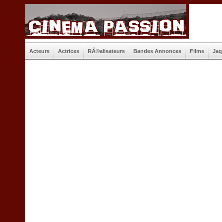
Acteurs
Actrices
RÃ©alisateurs
Bandes Annonces
Films
Jaq