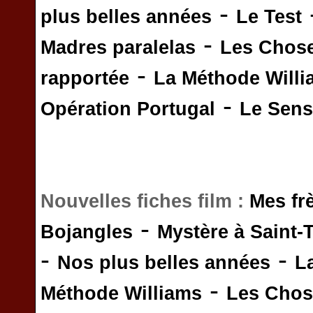
-
plus belles années
Le Test
-
Madres paralelas
Les Chos
-
rapportée
La Méthode Will
-
Opération Portugal
Le Sens 
Nouvelles fiches film :
Mes fr
-
Bojangles
Mystère à Saint-
-
-
Nos plus belles années
L
-
Méthode Williams
Les Chos