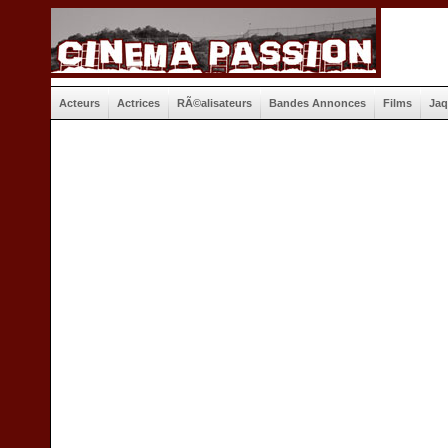
Acteurs
Actrices
RÃ©alisateurs
Bandes Annonces
Films
Jaq