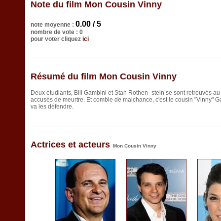
Note du film Mon Cousin Vinny
0.00 / 5
note moyenne :
nombre de vote : 0
pour voter cliquez
ici
Résumé du film Mon Cousin Vinny
Deux étudiants, Bill Gambini et Stan Rothen- stein se sont retrouvés 
accusés de meurtre. Et comble de malchance, c'est le cousin "Vinny" Gam
va les défendre.
Actrices et acteurs
Mon Cousin Vinny