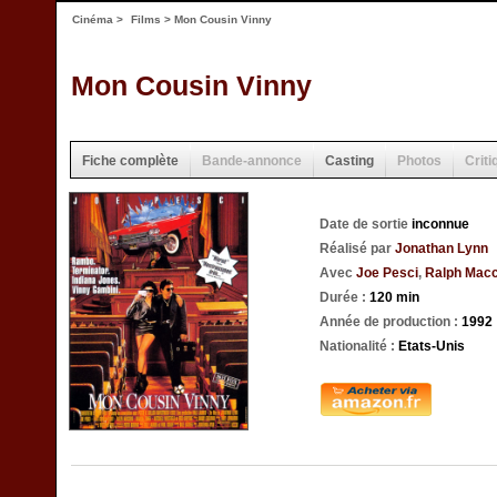
Cinéma
>
Films
> Mon Cousin Vinny
Mon Cousin Vinny
Fiche complète
Bande-annonce
Casting
Photos
Criti
Date de sortie
inconnue
Réalisé par
Jonathan Lynn
Avec
Joe Pesci
,
Ralph Macc
Durée :
120 min
Année de production :
1992
Nationalité :
Etats-Unis