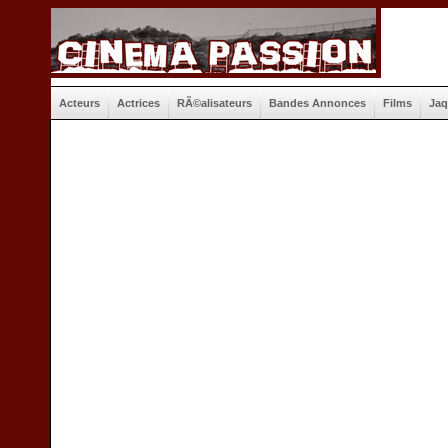
Acteurs
Actrices
RÃ©alisateurs
Bandes Annonces
Films
Jaq