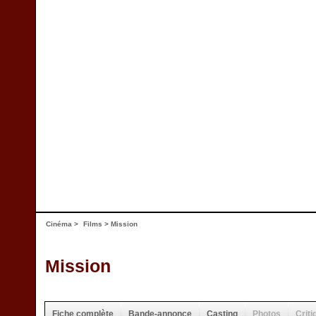
Cinéma
>
Films
> Mission
Mission
Fiche complète
Bande-annonce
Casting
Photos
Criti