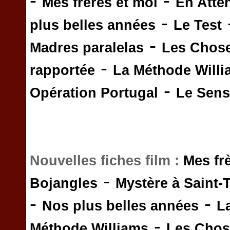
-
-
Mes frères et moi
En Atte
-
plus belles années
Le Test
-
Madres paralelas
Les Chos
-
rapportée
La Méthode Will
-
Opération Portugal
Le Sens 
Nouvelles fiches film :
Mes fr
-
Bojangles
Mystère à Saint-
-
-
Nos plus belles années
L
-
Méthode Williams
Les Chos