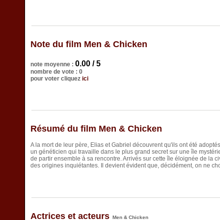
Note du film Men & Chicken
0.00 / 5
note moyenne :
nombre de vote : 0
pour voter cliquez
ici
Résumé du film Men & Chicken
A la mort de leur père, Elias et Gabriel découvrent qu'ils ont été adopté
un généticien qui travaille dans le plus grand secret sur une île mystéri
de partir ensemble à sa rencontre. Arrivés sur cette île éloignée de la civ
des origines inquiétantes. Il devient évident que, décidément, on ne choi
Actrices et acteurs
Men & Chicken