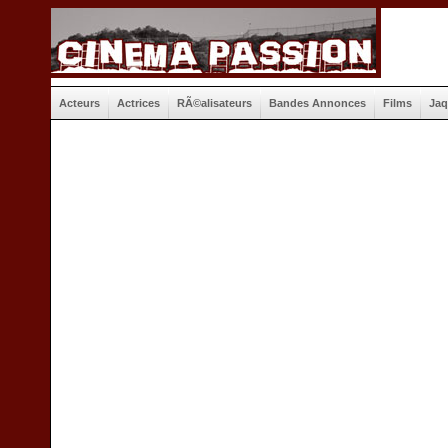
Acteurs
Actrices
RÃ©alisateurs
Bandes Annonces
Films
Jaq