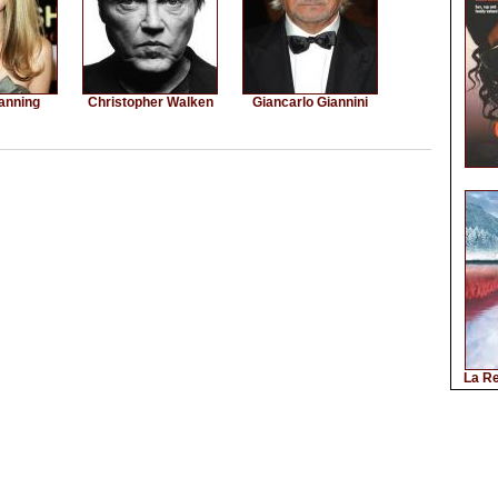
anning
Christopher Walken
Giancarlo Giannini
La Re