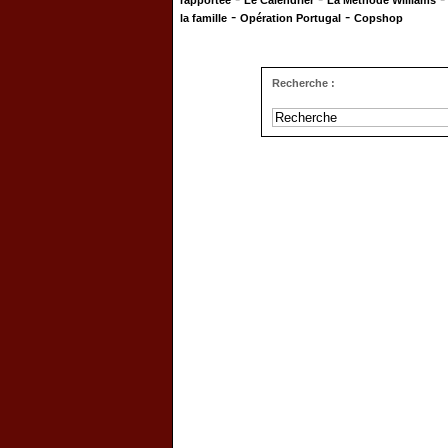
rapportée
Le Calendrier
La Méthode Williams
-
-
la famille
Opération Portugal
Copshop
Recherche :