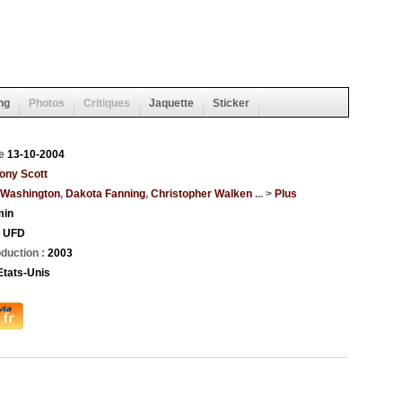
ng
Photos
Critiques
Jaquette
Sticker
ie
13-10-2004
ony Scott
 Washington
,
Dakota Fanning
,
Christopher Walken
... >
Plus
min
:
UFD
duction :
2003
Etats-Unis