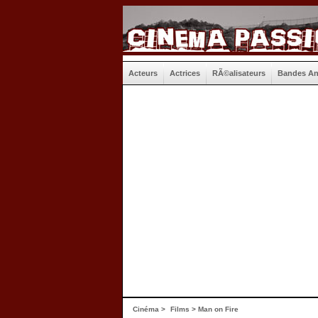
Acteurs
Actrices
RÃ©alisateurs
Bandes A
Cinéma
>
Films
> Man on Fire