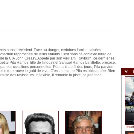
nts sans précédent. Face au danger, certaines familles aisées
otection rapprochée de leurs enfants.C'est dans ce contexte lourd de
e la CIA John Creasy. Appelé par son vieil ami Rayburn, ce dernier se
etite Pita Ramos, fille de l'industriel Samuel Ramos.La fillette, précoce,
 par ses questions personnelles. Pourtant, au fil des jours, Pita parvient
ui-ci retrouve le goût de vivre.C'est alors que Pita est kidnappée. Bien
ite des ravisseurs. Inflexible, il remonte la piste, se jurant de
Inte