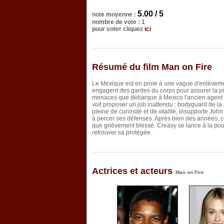
5.00 / 5
note moyenne :
nombre de vote : 1
pour voter cliquez
ici
Résumé du film Man on Fire
Le Mexique est en proie à une vague d'enlèveme
engagent des gardes du corps pour assurer la pr
menaces que débarque à Mexico l'ancien agent d
voit proposer un job inattendu : bodyguard de la p
pleine de curiosité et de vitalité, insupporte John
à percer ses défenses. Après bien des années, cel
que grièvement blessé, Creasy se lance à la poursu
retrouver sa protégée.
Actrices et acteurs
Man on Fire