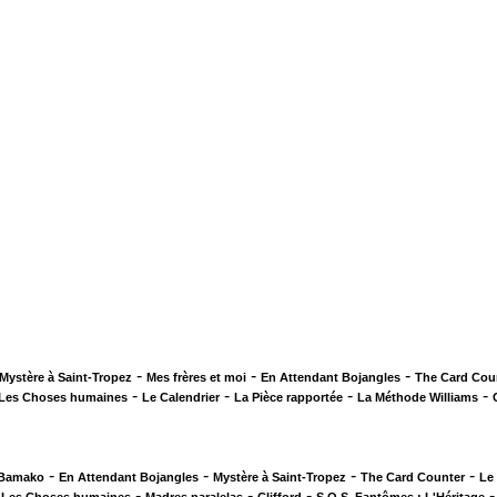
-
-
-
Mystère à Saint-Tropez
Mes frères et moi
En Attendant Bojangles
The Card Cou
-
-
-
-
Les Choses humaines
Le Calendrier
La Pièce rapportée
La Méthode Williams
-
-
-
-
 Bamako
En Attendant Bojangles
Mystère à Saint-Tropez
The Card Counter
Le
-
-
-
-