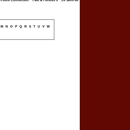
Police Connection
Fast & Furious 9
Le Sens de
M
N
O
P
Q
R
S
T
U
V
W