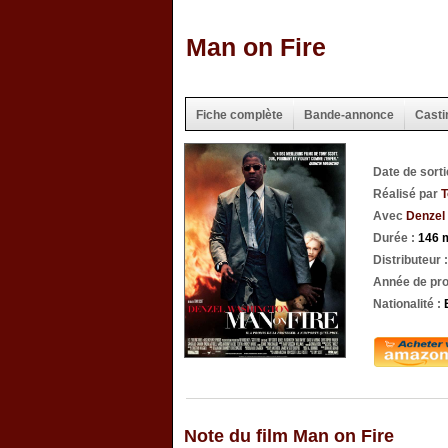
Man on Fire
Fiche complète
Bande-annonce
Casti
Date de sort
Réalisé par
T
Avec
Denzel
Durée :
146 
Distributeur 
Année de pro
Nationalité :
Note du film Man on Fire