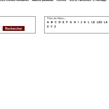
Les Choses humaines
Madres paralelas
Clifford
S.O.S. Fantômes : L'Héritage
Titre de films :
A
B
C
D
E
F
G
H
I
J
K
L
LE
LES
LA
X
Y
Z