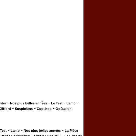
-
-
-
-
nter
Nos plus belles années
Le Test
Lamb
-
-
-
Clifford
Suspicions
Copshop
Opération
-
-
-
 Test
Lamb
Nos plus belles années
La Pièce
-
-
-