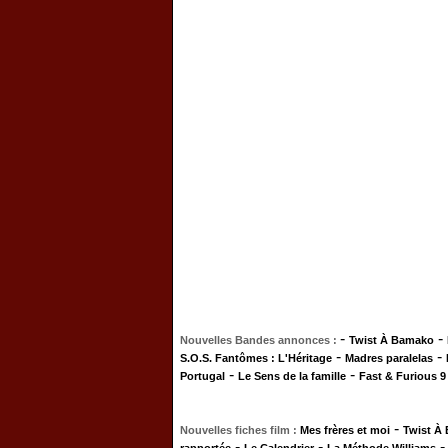
-
-
Nouvelles Bandes annonces :
Twist À Bamako
-
-
S.O.S. Fantômes : L'Héritage
Madres paralelas
-
-
Portugal
Le Sens de la famille
Fast & Furious 9
-
Nouvelles fiches film :
Mes frères et moi
Twist À
-
-