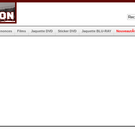
nnonces
Films
Jaquette DVD
Sticker DVD
Jaquette BLU-RAY
NouveautÃ