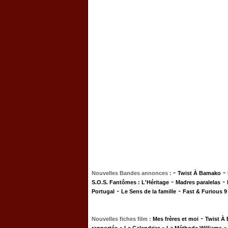
-
-
Nouvelles Bandes annonces :
Twist À Bamako
-
-
S.O.S. Fantômes : L'Héritage
Madres paralelas
-
-
Portugal
Le Sens de la famille
Fast & Furious 9
-
Nouvelles fiches film :
Mes frères et moi
Twist À
-
-