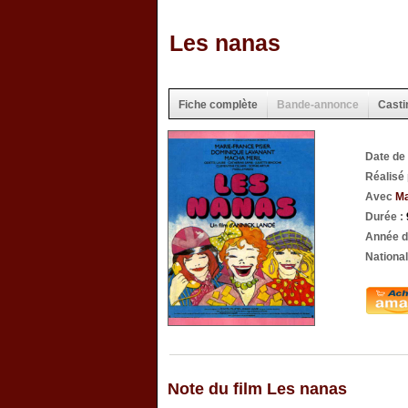
Les nanas
Fiche complète
Bande-annonce
Casti
Date de
Réalisé
Avec
Ma
Durée :
Année d
National
Note du film Les nanas