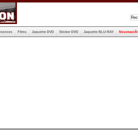
nnonces
Films
Jaquette DVD
Sticker DVD
Jaquette BLU-RAY
NouveautÃ