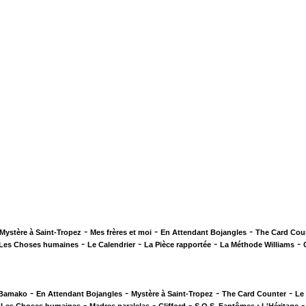
-
-
-
Mystère à Saint-Tropez
Mes frères et moi
En Attendant Bojangles
The Card Cou
-
-
-
-
Les Choses humaines
Le Calendrier
La Pièce rapportée
La Méthode Williams
-
-
-
-
 Bamako
En Attendant Bojangles
Mystère à Saint-Tropez
The Card Counter
Le
-
-
-
-