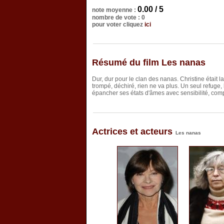
0.00 / 5
note moyenne :
nombre de vote : 0
pour voter cliquez
ici
Résumé du film Les nanas
Dur, dur pour le clan des nanas. Christine était la
trompé, déchiré, rien ne va plus. Un seul refuge
épancher ses états d'âmes avec sensibilité, comp
Actrices et acteurs
Les nanas