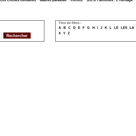
Les Choses humaines
Madres paralelas
Clifford
S.O.S. Fantômes : L'Héritage
Titre de films :
A
B
C
D
E
F
G
H
I
J
K
L
LE
LES
LA
X
Y
Z