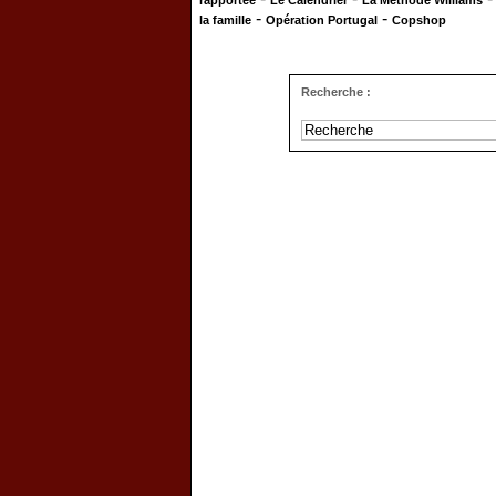
rapportée
Le Calendrier
La Méthode Williams
-
-
la famille
Opération Portugal
Copshop
Recherche :