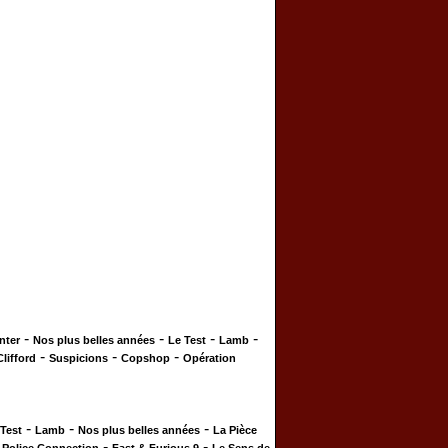
-
-
-
-
nter
Nos plus belles années
Le Test
Lamb
-
-
-
Clifford
Suspicions
Copshop
Opération
-
-
-
 Test
Lamb
Nos plus belles années
La Pièce
-
-
-