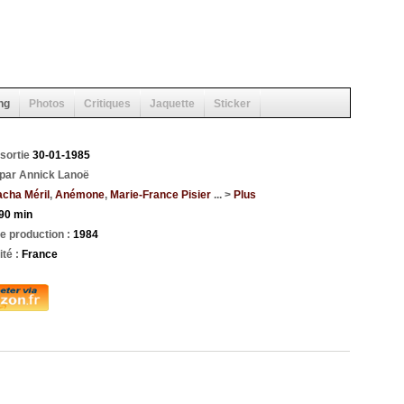
ng
Photos
Critiques
Jaquette
Sticker
 sortie
30-01-1985
 par Annick Lanoë
cha Méril
,
Anémone
,
Marie-France Pisier
... >
Plus
90 min
e production :
1984
ité :
France