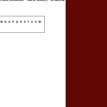
Police Connection
Fast & Furious 9
Le Sens de
M
N
O
P
Q
R
S
T
U
V
W