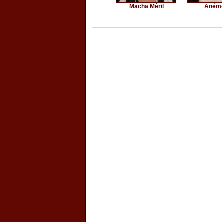
Macha Méril
Aném