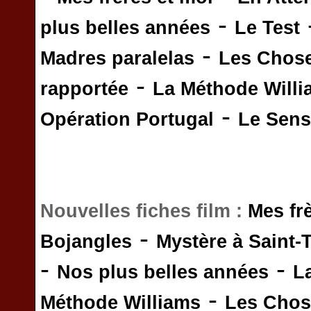
-
plus belles années
Le Test
-
Madres paralelas
Les Chos
-
rapportée
La Méthode Will
-
Opération Portugal
Le Sens 
Nouvelles fiches film :
Mes fr
-
Bojangles
Mystère à Saint-
-
-
Nos plus belles années
L
-
Méthode Williams
Les Chos