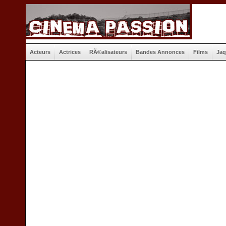
Acteurs
Actrices
RÃ©alisateurs
Bandes Annonces
Films
Jaq