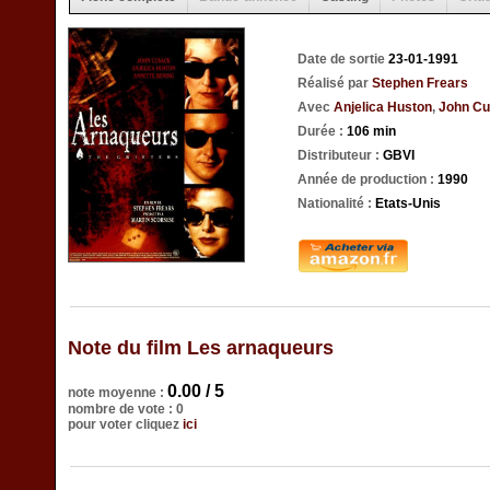
Date de sortie
23-01-1991
Réalisé par
Stephen Frears
Avec
Anjelica Huston
,
John C
Durée :
106 min
Distributeur :
GBVI
Année de production :
1990
Nationalité :
Etats-Unis
Note du film Les arnaqueurs
0.00 / 5
note moyenne :
nombre de vote : 0
pour voter cliquez
ici