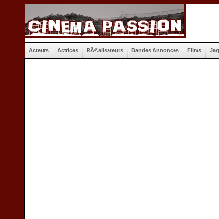
Acteurs
Actrices
RÃ©alisateurs
Bandes Annonces
Films
Jaq