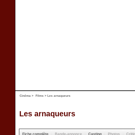
Cinéma
>
Films
> Les arnaqueurs
Les arnaqueurs
Fiche complète
Bande-annonce
Casting
Photos
Criti