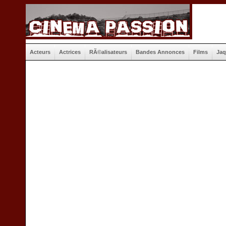
Acteurs
Actrices
RÃ©alisateurs
Bandes Annonces
Films
Jaq