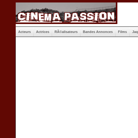
Acteurs
Actrices
RÃ©alisateurs
Bandes Annonces
Films
Jaq