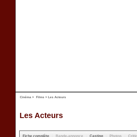
Cinéma
>
Films
> Les Acteurs
Les Acteurs
Fiche complète
Bande-annonce
Casting
Photos
Criti