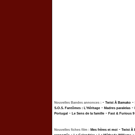
-
-
Nouvelles Bandes annonces :
Twist À Bamako
-
-
S.O.S. Fantômes : L'Héritage
Madres paralelas
-
-
Portugal
Le Sens de la famille
Fast & Furious 9
-
Nouvelles fiches film :
Mes frères et moi
Twist À
-
-