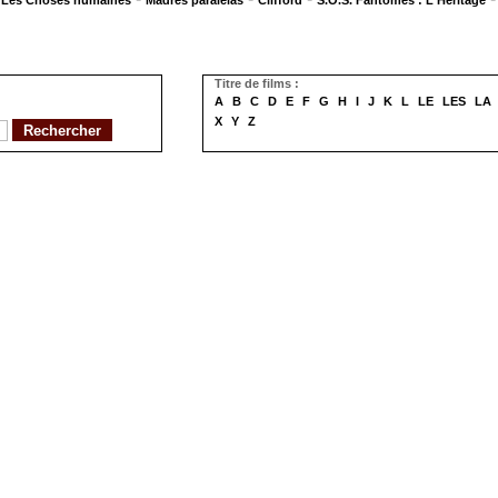
Les Choses humaines
Madres paralelas
Clifford
S.O.S. Fantômes : L'Héritage
Titre de films :
A
B
C
D
E
F
G
H
I
J
K
L
LE
LES
LA
X
Y
Z