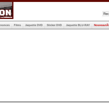
nnonces
Films
Jaquette DVD
Sticker DVD
Jaquette BLU-RAY
NouveautÃ