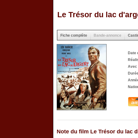
Le Trésor du lac d'arg
Fiche complète
Bande-annonce
Casti
Date 
Réali
Avec 
Durée
Année
Nation
Note du film Le Trésor du lac d