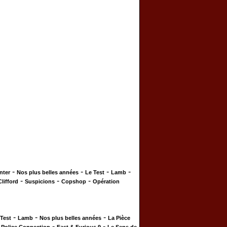
-
-
-
-
nter
Nos plus belles années
Le Test
Lamb
-
-
-
Clifford
Suspicions
Copshop
Opération
-
-
-
 Test
Lamb
Nos plus belles années
La Pièce
-
-
-