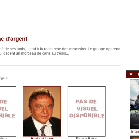
c d'argent
é de ses amis, il part à la recherche des assassins. Le groupe apprend
ui détient un morceau de carte au trésor...
rgent
Inte
rker
Herbert Lom
Pierre Brice