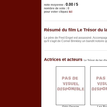
0.00 / 5
note moyenne :
nombre de vote : 0
pour voter cliquez
ici
Résumé du film Le Trésor du la
Le père de Fred Engel est assassiné. Accompagn
qu'il s'agit de Cornel Brinkley un bandit notoire q
Actrices et acteurs
Le Trésor du lac d'a
Götz George
Lex Ba