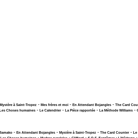
-
-
-
Mystère à Saint-Tropez
Mes frères et moi
En Attendant Bojangles
The Card Cou
-
-
-
-
Les Choses humaines
Le Calendrier
La Pièce rapportée
La Méthode Williams
-
-
-
-
 Bamako
En Attendant Bojangles
Mystère à Saint-Tropez
The Card Counter
Le
-
-
-
-