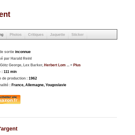
ent
ng
Photos
Critiques
Jaquette
Sticker
de sortie
inconnue
sé par Harald Reinl
Götz George, Lex Barker,
Herbert Lom
... >
Plus
 :
111 min
 de production :
1962
alité :
France, Allemagne, Yougoslavie
'argent