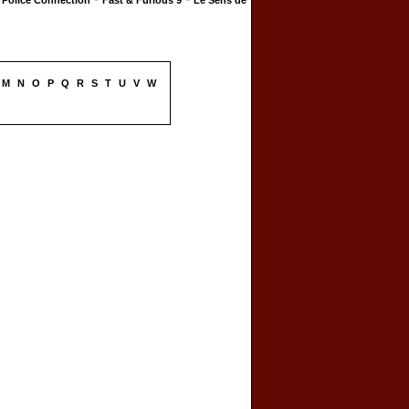
Police Connection
Fast & Furious 9
Le Sens de
M
N
O
P
Q
R
S
T
U
V
W