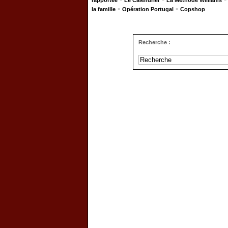
rapportée
Le Calendrier
La Méthode Williams
-
-
la famille
Opération Portugal
Copshop
Recherche :