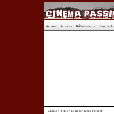
Acteurs
Actrices
RÃ©alisateurs
Bandes A
Cinéma
>
Films
> Le Trésor du lac d'argent