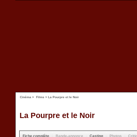
Cinéma
>
Films
> La Pourpre et le Noir
La Pourpre et le Noir
Fiche complète
Bande-annonce
Casting
Photos
Criti