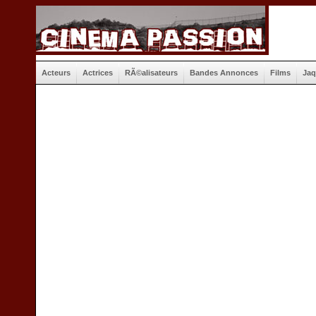
Acteurs
Actrices
RÃ©alisateurs
Bandes Annonces
Films
Jaq