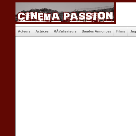
Acteurs
Actrices
RÃ©alisateurs
Bandes Annonces
Films
Jaq