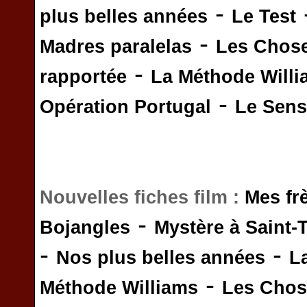
-
plus belles années
Le Test
-
Madres paralelas
Les Chos
-
rapportée
La Méthode Will
-
Opération Portugal
Le Sens 
Nouvelles fiches film :
Mes fr
-
Bojangles
Mystère à Saint-
-
-
Nos plus belles années
L
-
Méthode Williams
Les Chos