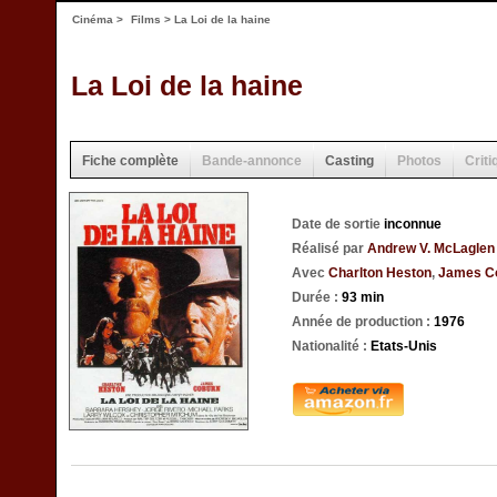
Cinéma
>
Films
> La Loi de la haine
La Loi de la haine
Fiche complète
Bande-annonce
Casting
Photos
Criti
Date de sortie
inconnue
Réalisé par
Andrew V. McLaglen
Avec
Charlton Heston
,
James C
Durée :
93 min
Année de production :
1976
Nationalité :
Etats-Unis