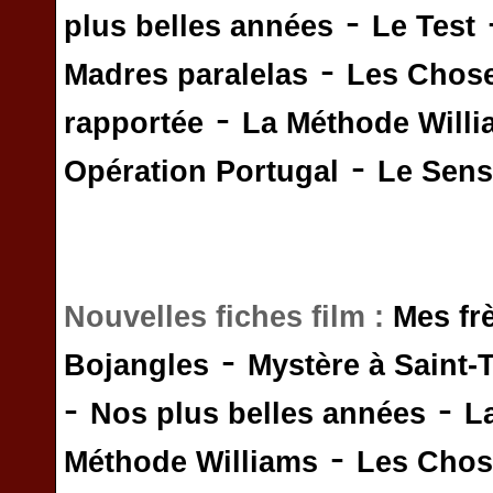
-
plus belles années
Le Test
-
Madres paralelas
Les Chos
-
rapportée
La Méthode Will
-
Opération Portugal
Le Sens 
Nouvelles fiches film :
Mes fr
-
Bojangles
Mystère à Saint-
-
-
Nos plus belles années
L
-
Méthode Williams
Les Chos