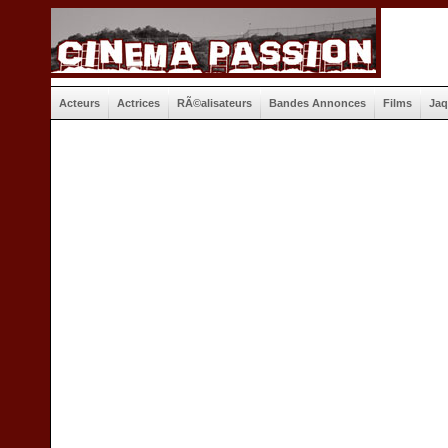
Acteurs
Actrices
RÃ©alisateurs
Bandes Annonces
Films
Jaq