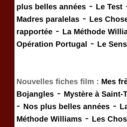
-
plus belles années
Le Test
-
Madres paralelas
Les Chos
-
rapportée
La Méthode Will
-
Opération Portugal
Le Sens 
Nouvelles fiches film :
Mes fr
-
Bojangles
Mystère à Saint-
-
-
Nos plus belles années
L
-
Méthode Williams
Les Chos