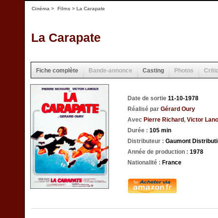
Cinéma
>
Films
> La Carapate
La Carapate
Fiche complète
Bande-annonce
Casting
Photos
Criti
Date de sortie
11-10-1978
Réalisé par
Gérard Oury
Avec
Pierre Richard
,
Victor Lan
Durée :
105 min
Distributeur :
Gaumont Distribut
Année de production :
1978
Nationalité :
France