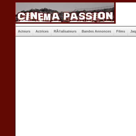
Acteurs
Actrices
RÃ©alisateurs
Bandes Annonces
Films
Jaq