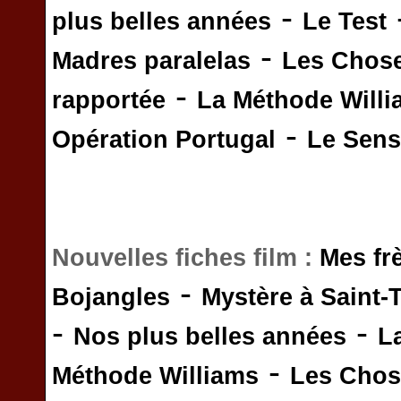
-
plus belles années
Le Test
-
Madres paralelas
Les Chos
-
rapportée
La Méthode Will
-
Opération Portugal
Le Sens 
Nouvelles fiches film :
Mes fr
-
Bojangles
Mystère à Saint-
-
-
Nos plus belles années
L
-
Méthode Williams
Les Chos