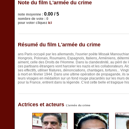
Note du film L'armée du crime
0.00 / 5
note moyenne :
nombre de vote : 0
pour voter cliquez
ici
Résumé du film L'armée du crime
ans Paris occupé par les allemands, l'ouvrier poète Missak Manouchian p
Hongrois, Polonais, Roumains, Espagnols, Italiens, Arméniens, détermin
aiment, celle des Droits de l'Homme. Dans la clandestinité, au péril de l
ces partisans étrangers vont harceler les nazis et les collaborateurs. Alo
ses effectifs, utiliser filatures, dénonciations, chantages, tortures..
à mort en février 1944. Dans une ultime opération de propagande, ils
leurs visages en médaillon sur un fond rouge placardés sur les murs de
pour la France, entrent dans la légende. C'est cette belle et tragique his
Actrices et acteurs
L'armée du crime