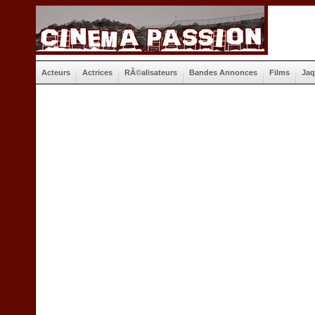
Acteurs
Actrices
RÃ©alisateurs
Bandes Annonces
Films
Jaq