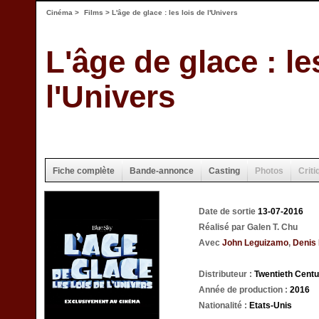
Cinéma
>
Films
> L'âge de glace : les lois de l'Univers
L'âge de glace : le
l'Univers
Fiche complète
Bande-annonce
Casting
Photos
Criti
Date de sortie
13-07-2016
Réalisé par Galen T. Chu
Avec
John Leguizamo
,
Denis
Distributeur :
Twentieth Cent
Année de production :
2016
Nationalité :
Etats-Unis