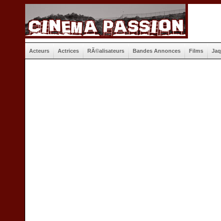
Acteurs
Actrices
RÃ©alisateurs
Bandes Annonces
Films
Jaq