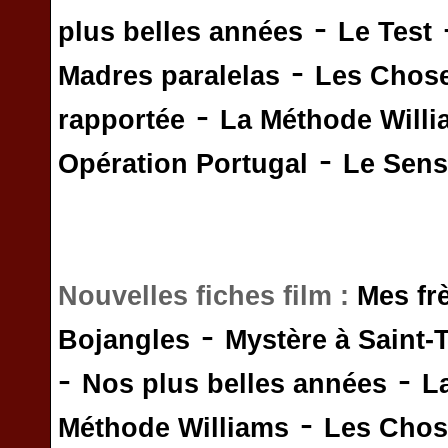
-
plus belles années
Le Test
-
Madres paralelas
Les Chos
-
rapportée
La Méthode Will
-
Opération Portugal
Le Sens 
Nouvelles fiches film :
Mes fr
-
Bojangles
Mystère à Saint-
-
-
Nos plus belles années
L
-
Méthode Williams
Les Chos