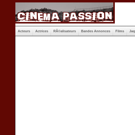
Acteurs
Actrices
RÃ©alisateurs
Bandes Annonces
Films
Jaq