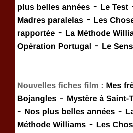
-
plus belles années
Le Test
-
Madres paralelas
Les Chos
-
rapportée
La Méthode Will
-
Opération Portugal
Le Sens 
Nouvelles fiches film :
Mes fr
-
Bojangles
Mystère à Saint-
-
-
Nos plus belles années
L
-
Méthode Williams
Les Chos