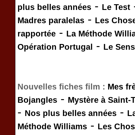
-
plus belles années
Le Test
-
Madres paralelas
Les Chos
-
rapportée
La Méthode Will
-
Opération Portugal
Le Sens 
Nouvelles fiches film :
Mes fr
-
Bojangles
Mystère à Saint-
-
-
Nos plus belles années
L
-
Méthode Williams
Les Chos