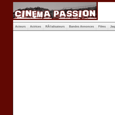
Acteurs
Actrices
RÃ©alisateurs
Bandes Annonces
Films
Jaq