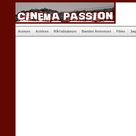
Acteurs
Actrices
RÃ©alisateurs
Bandes Annonces
Films
Jaq