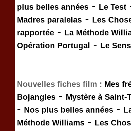
-
plus belles années
Le Test
-
Madres paralelas
Les Chos
-
rapportée
La Méthode Will
-
Opération Portugal
Le Sens 
Nouvelles fiches film :
Mes fr
-
Bojangles
Mystère à Saint-
-
-
Nos plus belles années
L
-
Méthode Williams
Les Chos