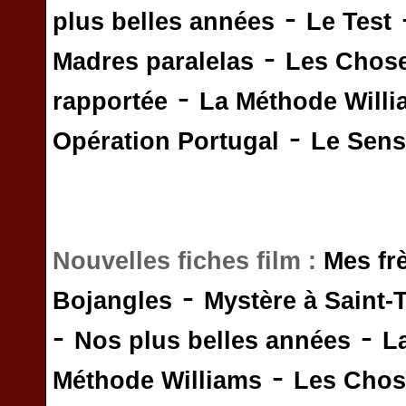
-
plus belles années
Le Test
-
Madres paralelas
Les Chos
-
rapportée
La Méthode Will
-
Opération Portugal
Le Sens 
Nouvelles fiches film :
Mes fr
-
Bojangles
Mystère à Saint-
-
-
Nos plus belles années
L
-
Méthode Williams
Les Chos