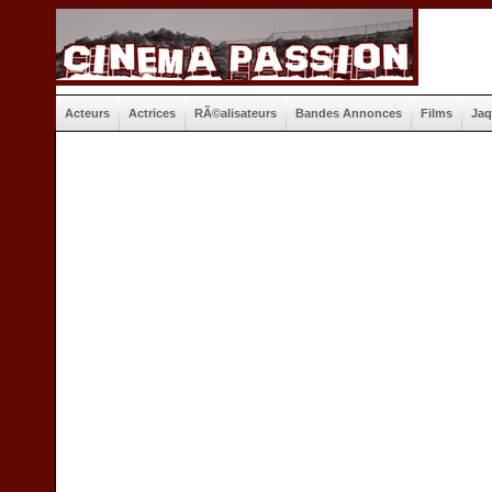
Acteurs
Actrices
RÃ©alisateurs
Bandes Annonces
Films
Jaq