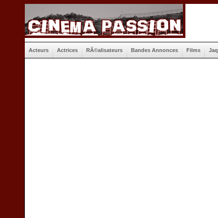
Acteurs
Actrices
RÃ©alisateurs
Bandes Annonces
Films
Jaq