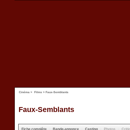
Cinéma
>
Films
> Faux-Semblants
Faux-Semblants
Fiche complète
Bande-annonce
Casting
Photos
Criti