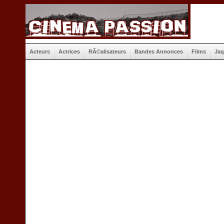
Acteurs
Actrices
RÃ©alisateurs
Bandes Annonces
Films
Jaq