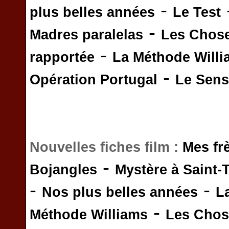
-
plus belles années
Le Test
-
Madres paralelas
Les Chos
-
rapportée
La Méthode Will
-
Opération Portugal
Le Sens 
Nouvelles fiches film :
Mes fr
-
Bojangles
Mystère à Saint-
-
-
Nos plus belles années
L
-
Méthode Williams
Les Chos