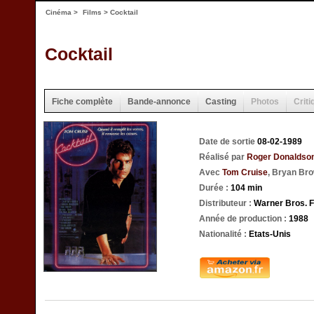
Cinéma
>
Films
> Cocktail
Cocktail
Fiche complète
Bande-annonce
Casting
Photos
Criti
Date de sortie
08-02-1989
Réalisé par
Roger Donaldso
Avec
Tom Cruise
, Bryan Br
Durée :
104 min
Distributeur :
Warner Bros. 
Année de production :
1988
Nationalité :
Etats-Unis