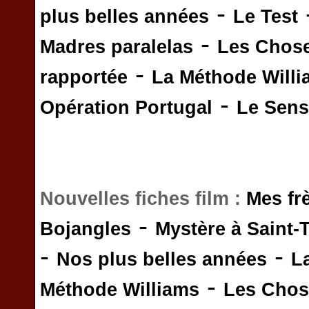
-
plus belles années
Le Test
-
Madres paralelas
Les Chos
-
rapportée
La Méthode Will
-
Opération Portugal
Le Sens 
Nouvelles fiches film :
Mes fr
-
Bojangles
Mystère à Saint-
-
-
Nos plus belles années
L
-
Méthode Williams
Les Chos