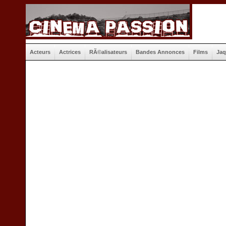
Acteurs
Actrices
RÃ©alisateurs
Bandes Annonces
Films
Jaq