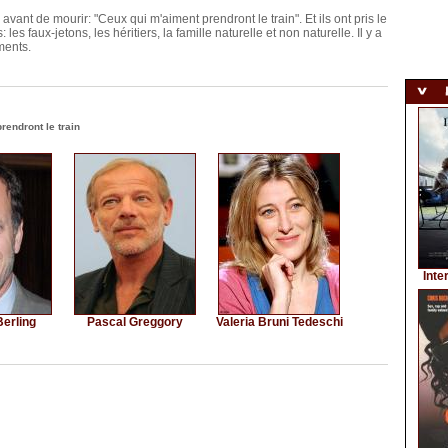
vant de mourir: "Ceux qui m'aiment prendront le train". Et ils ont pris le
les faux-jetons, les héritiers, la famille naturelle et non naturelle. Il y a
ments.
endront le train
Inte
erling
Pascal Greggory
Valeria Bruni Tedeschi