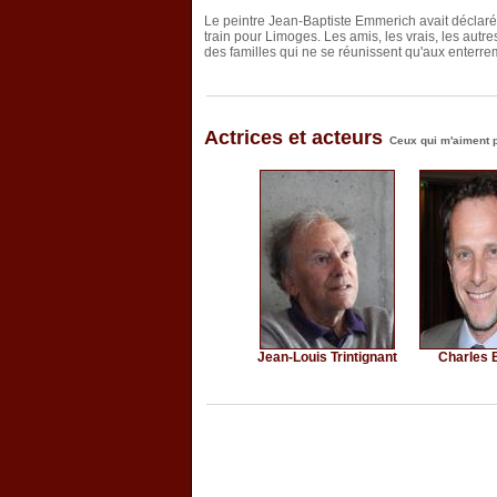
Le peintre Jean-Baptiste Emmerich avait déclaré a
train pour Limoges. Les amis, les vrais, les autres: 
des familles qui ne se réunissent qu'aux enterre
Actrices et acteurs
Ceux qui m'aiment pr
Jean-Louis Trintignant
Charles B