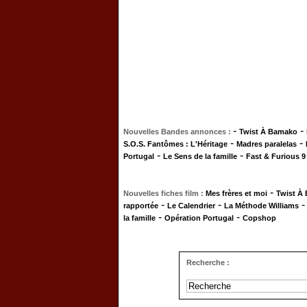
-
-
Nouvelles Bandes annonces :
Twist À Bamako
-
-
S.O.S. Fantômes : L'Héritage
Madres paralelas
-
-
Portugal
Le Sens de la famille
Fast & Furious 9
-
Nouvelles fiches film :
Mes frères et moi
Twist À
-
-
rapportée
Le Calendrier
La Méthode Williams
-
-
la famille
Opération Portugal
Copshop
Recherche :