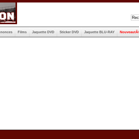
nnonces
Films
Jaquette DVD
Sticker DVD
Jaquette BLU-RAY
NouveautÃ