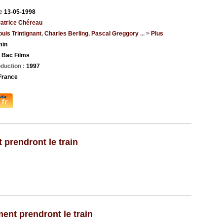
ie
13-05-1998
atrice Chéreau
uis Trintignant
,
Charles Berling
,
Pascal Greggory
... >
Plus
min
:
Bac Films
duction :
1997
France
 prendront le train
ent prendront le train