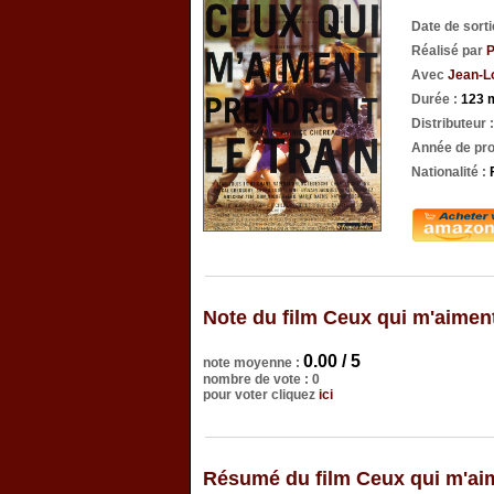
Date de sort
Réalisé par
P
Avec
Jean-Lo
Durée :
123 
Distributeur 
Année de pro
Nationalité :
Note du film Ceux qui m'aiment
0.00 / 5
note moyenne :
nombre de vote : 0
pour voter cliquez
ici
Résumé du film Ceux qui m'aim