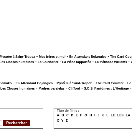
-
-
-
Mystère à Saint-Tropez
Mes frères et moi
En Attendant Bojangles
The Card Cou
-
-
-
-
Les Choses humaines
Le Calendrier
La Pièce rapportée
La Méthode Williams
-
-
-
-
 Bamako
En Attendant Bojangles
Mystère à Saint-Tropez
The Card Counter
Le
-
-
-
-
Les Choses humaines
Madres paralelas
Clifford
S.O.S. Fantômes : L'Héritage
Titre de films :
A
B
C
D
E
F
G
H
I
J
K
L
LE
LES
LA
X
Y
Z