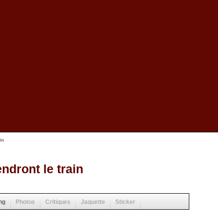
in
ndront le train
ng
Photos
Critiques
Jaquette
Sticker