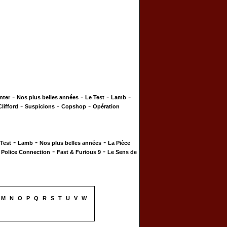
-
-
-
-
nter
Nos plus belles années
Le Test
Lamb
-
-
-
Clifford
Suspicions
Copshop
Opération
-
-
-
 Test
Lamb
Nos plus belles années
La Pièce
-
-
-
Police Connection
Fast & Furious 9
Le Sens de
M
N
O
P
Q
R
S
T
U
V
W