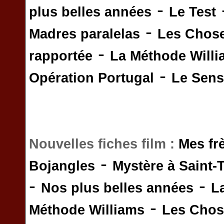
-
plus belles années
Le Test
-
Madres paralelas
Les Chos
-
rapportée
La Méthode Will
-
Opération Portugal
Le Sens 
Nouvelles fiches film :
Mes fr
-
Bojangles
Mystère à Saint-
-
-
Nos plus belles années
L
-
Méthode Williams
Les Chos