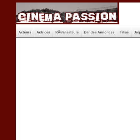
Acteurs
Actrices
RÃ©alisateurs
Bandes Annonces
Films
Jaq