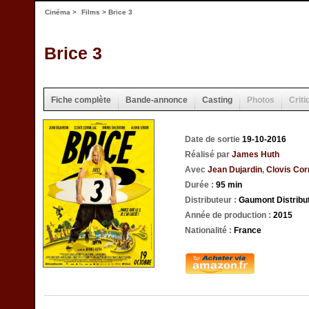
Cinéma
>
Films
> Brice 3
Brice 3
Fiche complète
Bande-annonce
Casting
Photos
Criti
Date de sortie
19-10-2016
Réalisé par
James Huth
Avec
Jean Dujardin
,
Clovis Corn
Durée :
95 min
Distributeur :
Gaumont Distribu
Année de production :
2015
Nationalité :
France