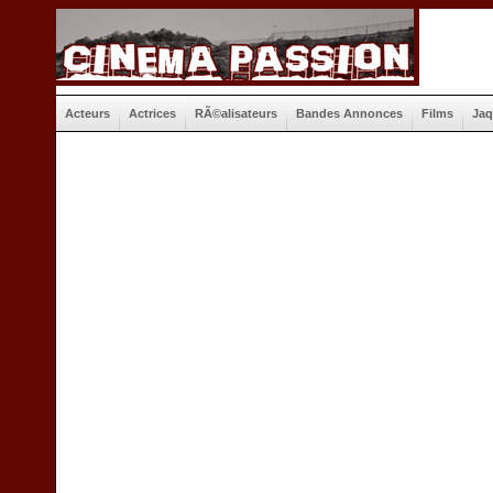
Acteurs
Actrices
RÃ©alisateurs
Bandes Annonces
Films
Jaq