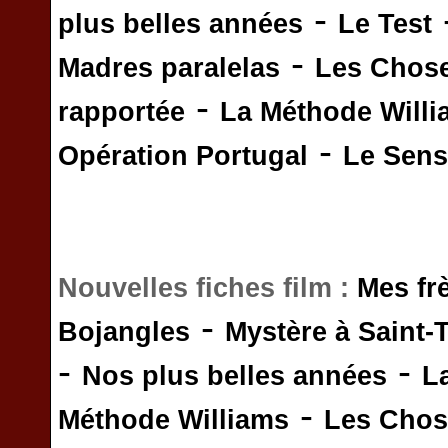
-
plus belles années
Le Test
-
Madres paralelas
Les Chos
-
rapportée
La Méthode Will
-
Opération Portugal
Le Sens 
Nouvelles fiches film :
Mes fr
-
Bojangles
Mystère à Saint-
-
-
Nos plus belles années
L
-
Méthode Williams
Les Chos