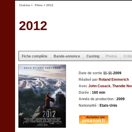
Cinéma
>
Films
> 2012
2012
Fiche complète
Bande-annonce
Casting
Photos
Criti
Date de sortie
11-11-2009
Réalisé par
Roland Emmerich
Avec
John Cusack
,
Thandie Ne
Durée :
160 min
Année de production :
2009
Nationalité :
Etats-Unis