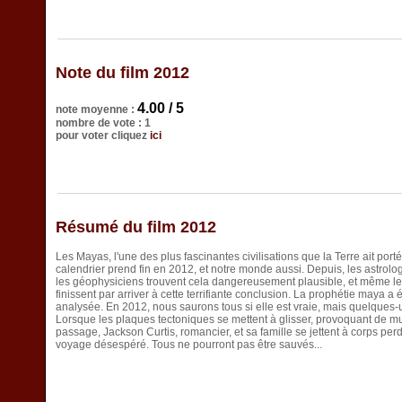
Note du film 2012
4.00 / 5
note moyenne :
nombre de vote : 1
pour voter cliquez
ici
Résumé du film 2012
Les Mayas, l'une des plus fascinantes civilisations que la Terre ait port
calendrier prend fin en 2012, et notre monde aussi. Depuis, les astrolog
les géophysiciens trouvent cela dangereusement plausible, et même l
finissent par arriver à cette terrifiante conclusion. La prophétie maya 
analysée. En 2012, nous saurons tous si elle est vraie, mais quelques-
Lorsque les plaques tectoniques se mettent à glisser, provoquant de mu
passage, Jackson Curtis, romancier, et sa famille se jettent à corps pe
voyage désespéré. Tous ne pourront pas être sauvés...