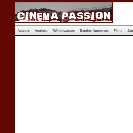
Acteurs
Actrices
RÃ©alisateurs
Bandes Annonces
Films
Jaq