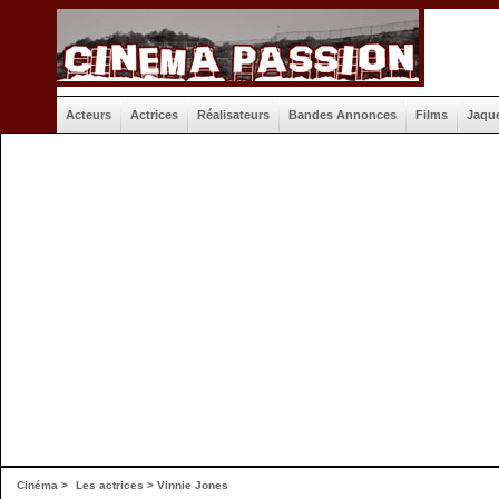
Acteurs
Actrices
Réalisateurs
Bandes Annonces
Films
Jaqu
Cinéma
>
Les actrices
> Vinnie Jones