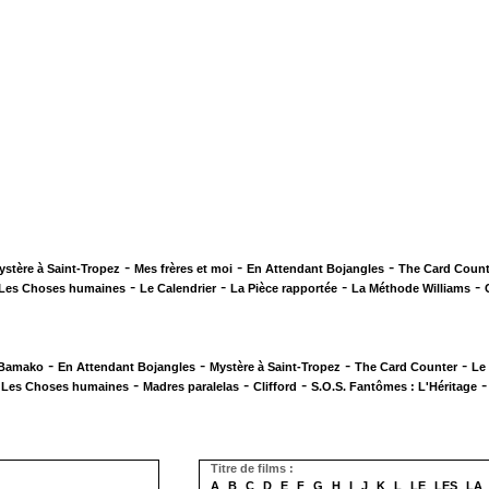
-
-
-
ystère à Saint-Tropez
Mes frères et moi
En Attendant Bojangles
The Card Count
-
-
-
-
Les Choses humaines
Le Calendrier
La Pièce rapportée
La Méthode Williams
-
-
-
-
 Bamako
En Attendant Bojangles
Mystère à Saint-Tropez
The Card Counter
Le
-
-
-
-
Les Choses humaines
Madres paralelas
Clifford
S.O.S. Fantômes : L'Héritage
Titre de films :
A
B
C
D
E
F
G
H
I
J
K
L
LE
LES
LA