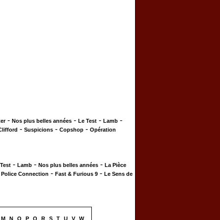
-
-
-
-
er
Nos plus belles années
Le Test
Lamb
-
-
-
Clifford
Suspicions
Copshop
Opération
-
-
-
 Test
Lamb
Nos plus belles années
La Pièce
-
-
-
Police Connection
Fast & Furious 9
Le Sens de
M
N
O
P
Q
R
S
T
U
V
W