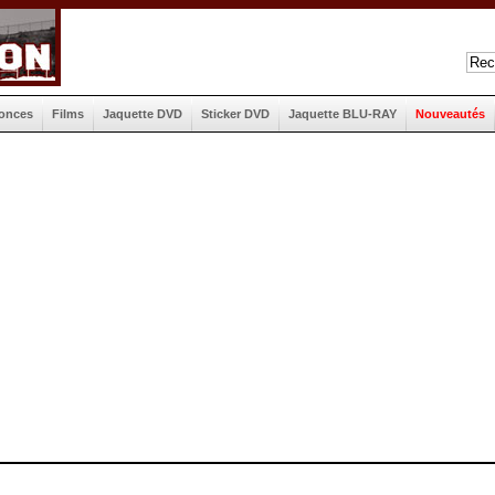
onces
Films
Jaquette DVD
Sticker DVD
Jaquette BLU-RAY
Nouveautés