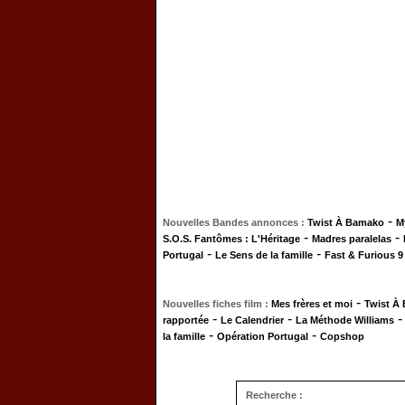
-
Nouvelles Bandes annonces :
Twist À Bamako
M
-
-
S.O.S. Fantômes : L'Héritage
Madres paralelas
-
-
Portugal
Le Sens de la famille
Fast & Furious 9
-
Nouvelles fiches film :
Mes frères et moi
Twist À
-
-
rapportée
Le Calendrier
La Méthode Williams
-
-
la famille
Opération Portugal
Copshop
Recherche :