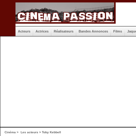
Acteurs
Actrices
Réalisateurs
Bandes Annonces
Films
Jaqu
Cinéma
>
Les acteurs
> Toby Kebbell