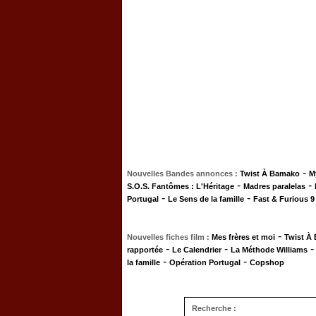
-
Nouvelles Bandes annonces :
Twist À Bamako
M
-
-
S.O.S. Fantômes : L'Héritage
Madres paralelas
-
-
Portugal
Le Sens de la famille
Fast & Furious 9
-
Nouvelles fiches film :
Mes frères et moi
Twist À
-
-
rapportée
Le Calendrier
La Méthode Williams
-
-
la famille
Opération Portugal
Copshop
Recherche :