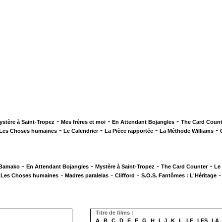
-
-
-
ystère à Saint-Tropez
Mes frères et moi
En Attendant Bojangles
The Card Count
-
-
-
-
Les Choses humaines
Le Calendrier
La Pièce rapportée
La Méthode Williams
-
-
-
-
 Bamako
En Attendant Bojangles
Mystère à Saint-Tropez
The Card Counter
Le
-
-
-
-
Les Choses humaines
Madres paralelas
Clifford
S.O.S. Fantômes : L'Héritage
Titre de films :
A
B
C
D
E
F
G
H
I
J
K
L
LE
LES
LA