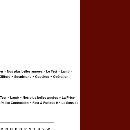
-
-
-
-
er
Nos plus belles années
Le Test
Lamb
-
-
-
Clifford
Suspicions
Copshop
Opération
-
-
-
 Test
Lamb
Nos plus belles années
La Pièce
-
-
-
Police Connection
Fast & Furious 9
Le Sens de
M
N
O
P
Q
R
S
T
U
V
W