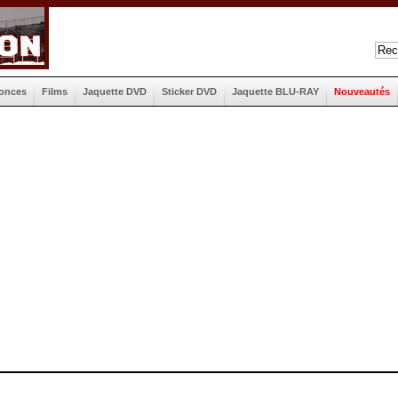
onces
Films
Jaquette DVD
Sticker DVD
Jaquette BLU-RAY
Nouveautés