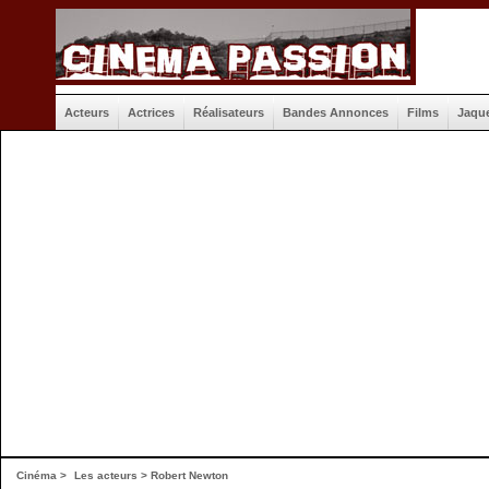
Acteurs
Actrices
Réalisateurs
Bandes Annonces
Films
Jaqu
Cinéma
>
Les acteurs
> Robert Newton