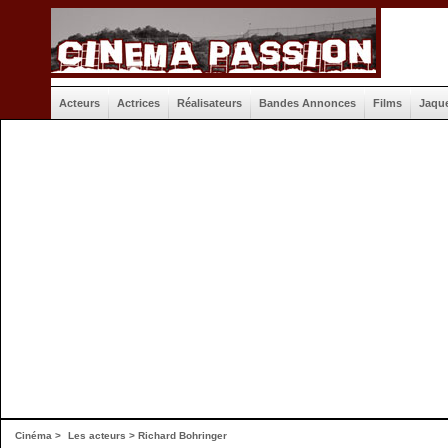
Acteurs
Actrices
Réalisateurs
Bandes Annonces
Films
Jaqu
Cinéma
>
Les acteurs
> Richard Bohringer