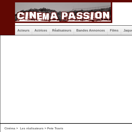
Acteurs
Actrices
Réalisateurs
Bandes Annonces
Films
Jaqu
Cinéma
>
Les réalisateurs
> Pete Travis