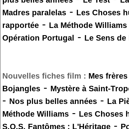
plus belles années
Le Test
L
-
Madres paralelas
Les Choses 
-
rapportée
La Méthode Williams
-
Opération Portugal
Le Sens de l
Nouvelles fiches film :
Mes frères
-
Bojangles
Mystère à Saint-Trop
-
-
Nos plus belles années
La Pi
-
Méthode Williams
Les Choses 
-
S.O.S. Fantômes : L'Héritage
Po