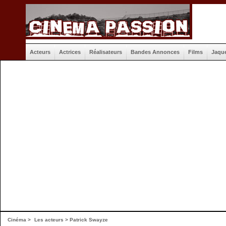
Acteurs
Actrices
Réalisateurs
Bandes Annonces
Films
Jaqu
Cinéma
>
Les acteurs
> Patrick Swayze